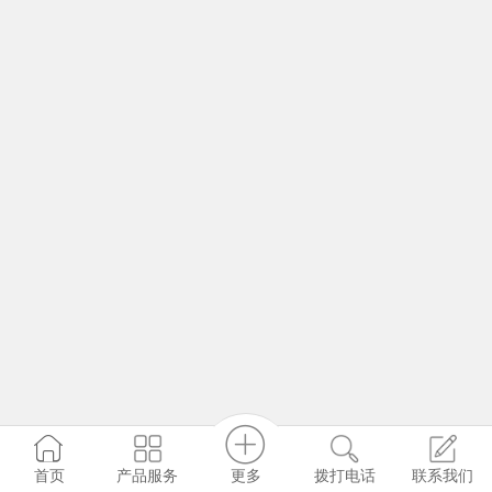
更多
产品服务
拨打电话
联系我们
首页